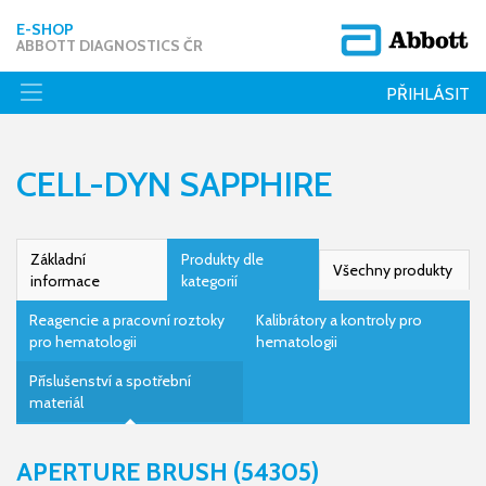
E-SHOP
ABBOTT DIAGNOSTICS ČR
PŘIHLÁSIT
CELL-DYN SAPPHIRE
Základní
Produkty dle
Všechny produkty
informace
kategorií
Reagencie a pracovní roztoky
Kalibrátory a kontroly pro
pro hematologii
hematologii
Příslušenství a spotřební
materiál
APERTURE BRUSH (54305)