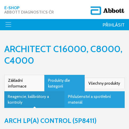
E-SHOP
ABBOTT DIAGNOSTICS ČR
PŘIHLÁSIT
ARCHITECT C16000, C8000,
C4000
Základní
Produkty dle
Všechny produkty
informace
kategorií
Reagencie, kalibrátory a
Příslušenství a spotřební
kontroly
materiál
ARCH LP(A) CONTROL (5P8411)