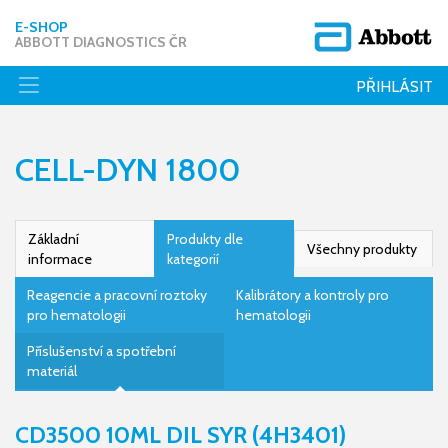
E-SHOP
ABBOTT DIAGNOSTICS ČR
PŘIHLÁSIT
CELL-DYN 1800
Základní
Produkty dle
Všechny produkty
informace
kategorií
Reagencie a pracovní roztoky
Kalibrátory a kontroly pro
pro hematologii
hematologii
Příslušenství a spotřební
materiál
CD3500 10ML DIL SYR (4H3401)