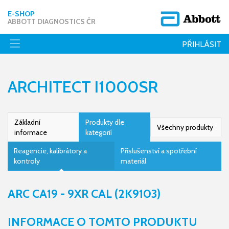
E-SHOP
ABBOTT DIAGNOSTICS ČR
PŘIHLÁSIT
ARCHITECT I1000SR
Základní
Produkty dle
Všechny produkty
informace
kategorií
Reagencie, kalibrátory a
Příslušenství a spotřební
kontroly
materiál
ARC CA19 - 9XR CAL (2K9103)
INFORMACE O TOMTO PRODUKTU