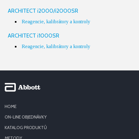
ARCHITECT i2000/i2000SR
Reagencie, kalibrátory a kontroly
ARCHITECT i1000SR
Reagencie, kalibrátory a kontroly
HOME
ON-LINE OBJEDNÁVKY
KATALOG PRODUKTŮ
METODY