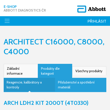
E-SHOP
ABBOTT DIAGNOSTICS ČR
PŘIHLÁSIT
ARCHITECT C16000, C8000,
C4000
Základní
Produkty dle
Všechny produkty
informace
kategorií
Reagencie, kalibrátory a
Příslušenství a spotřební
kontroly
materiál
ARCH LDH2 KIT 2000T (4T0330)