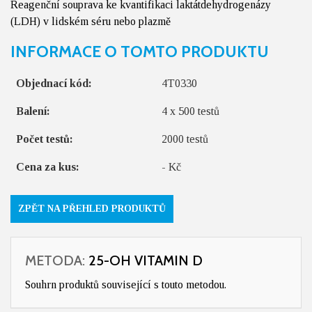
Reagenční souprava ke kvantifikaci laktátdehydrogenázy
(LDH) v lidském séru nebo plazmě
INFORMACE O TOMTO PRODUKTU
Objednací kód:
4T0330
Balení:
4 x 500 testů
Počet testů:
2000 testů
Cena za kus:
- Kč
ZPĚT NA PŘEHLED PRODUKTŮ
METODA:
25-OH VITAMIN D
Souhrn produktů související s touto metodou.