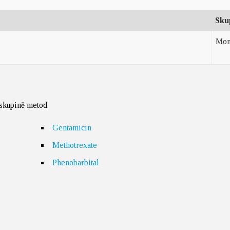
Sku
Mon
 skupině metod.
Gentamicin
Methotrexate
Phenobarbital