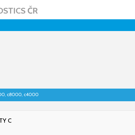
STICS ČR
00, c8000, c4000
TY C