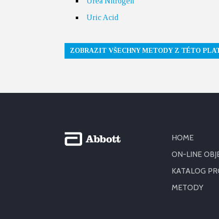
Urea Nitrogen
Uric Acid
ZOBRAZIT VŠECHNY METODY Z TÉTO PL
HOME
ON-LINE OB
KATALOG P
METODY