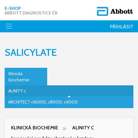
E-SHOP
ABBOTT DIAGNOSTICS ČR
PŘIHLÁSIT
SALICYLATE
Klinická
biochemie
ALINITY c
ARCHITECT c16000, c8000, c4000
KLINICKÁ BIOCHEMIE
ALINITY C