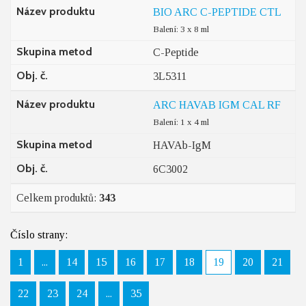
Název produktu
BIO ARC C-PEPTIDE CTL
Balení: 3 x 8 ml
Skupina metod
C-Peptide
Obj. č.
3L5311
Název produktu
ARC HAVAB IGM CAL RF
Balení: 1 x 4 ml
Skupina metod
HAVAb-IgM
Obj. č.
6C3002
Celkem produktů:
343
Číslo strany:
1
...
14
15
16
17
18
19
20
21
22
23
24
...
35