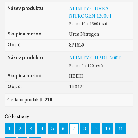
Název produktu
ALINITY C UREA
NITROGEN 13000T
Balení: 10 x 1300 testů
Skupina metod
Urea Nitrogen
Obj. č.
8P1630
Název produktu
ALINITY C HBDH 200T
Balení: 2 x 100 testů
Skupina metod
HBDH
Obj. č.
1R0122
Celkem produktů:
218
Číslo strany:
1
2
3
4
5
6
7
8
9
10
11