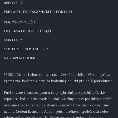
ABBOTT.CZ
PŘIHLÁŠENÍ DO ZÁKAZNICKÉHO PORTÁLU
PODMÍNKY POUŽITÍ
OCHRANA OSOBNÍCH ÚDAJŮ
KONTAKTY
SDS BEZPEČNOSTNÍ LISTY
NASTAVENÍ COOKIE
© 2022 Abbott Laboratories, s.r.o. – Česká republika. Všechna práva
vyhrazena. Přečtěte si prosím Podmínky použití pro další podrobnosti.
Publikované informace jsou určeny výhradně pro použití v České
republice. Pokud není uvedeno jinak, všechny názvy produktů a služeb
uvedené v této internetové stránce jsou ochranné známky vlastněné
nebo držitelem licence na Abbott, jejích dceřiných společností nebo
přidružených společností. Jakékoliv ochranné známky Abbott a