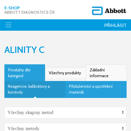
E-SHOP
ABBOTT DIAGNOSTICS ČR
PŘIHLÁSIT
ALINITY C
Produkty dle
Základní
Všechny produkty
kategorií
informace
Reagencie, kalibrátory a
Příslušenství a spotřební
kontroly
materiál