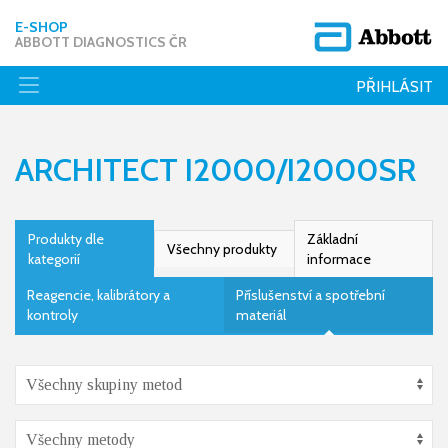
E-SHOP
ABBOTT DIAGNOSTICS ČR
PŘIHLÁSIT
ARCHITECT I2000/I2000SR
Produkty dle
Základní
Všechny produkty
kategorií
informace
Reagencie, kalibrátory a
Příslušenství a spotřební
kontroly
materiál