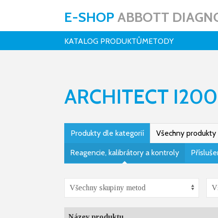
E-SHOP
ABBOTT DIAGNO
KATALOG PRODUKTŮ
METODY
ARCHITECT I20
Produkty dle kategorií
Všechny produkty
Reagencie, kalibrátory a kontroly
Přísluše
Název produktu