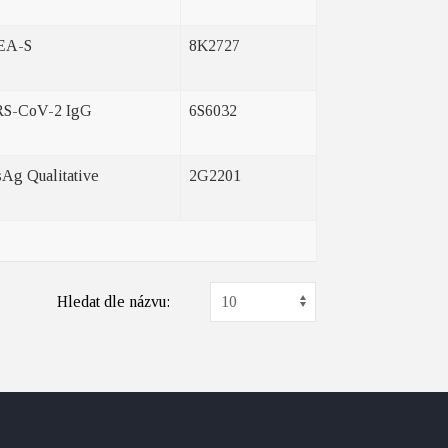
EA-S
8K2727
S-CoV-2 IgG
6S6032
Ag Qualitative
2G2201
Hledat dle názvu: