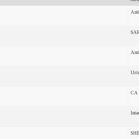
Ant
SAR
Ant
Uri
CA 
Int
SH