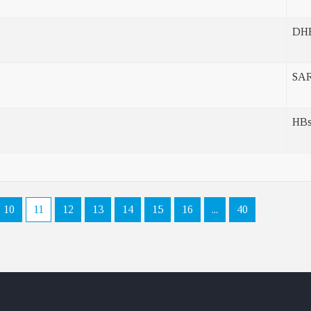
DH
SAR
HBs
10
11
12
13
14
15
16
...
40