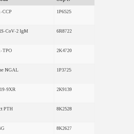
i-CCP
1P6525
S-CoV-2 IgM
6R8722
i-TPO
2K4720
ne NGAL
1P3725
19-9XR
2K9139
act PTH
8K2528
BG
8K2627