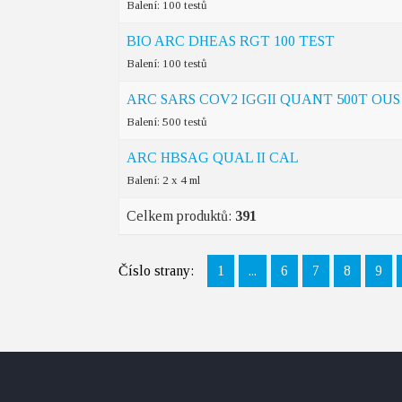
Balení: 100 testů
BIO ARC DHEAS RGT 100 TEST
Balení: 100 testů
ARC SARS COV2 IGGII QUANT 500T OUS
Balení: 500 testů
ARC HBSAG QUAL II CAL
Balení: 2 x 4 ml
Celkem produktů:
391
Číslo strany:
1
...
6
7
8
9