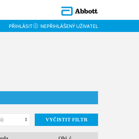
PŘIHLÁSIT
NEPŘIHLÁŠENÝ UŽIVATEL
VYČISTIT FILTR
oda
Obj. č.