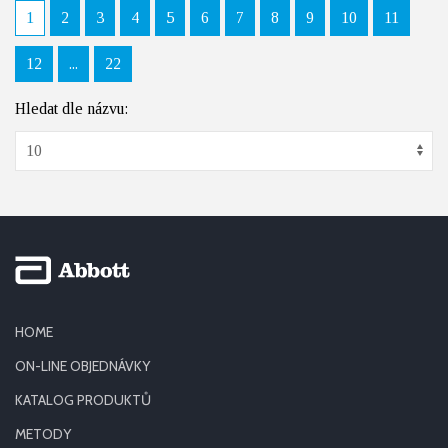
1
2
3
4
5
6
7
8
9
10
11
12
...
22
Hledat dle názvu:
HOME
ON-LINE OBJEDNÁVKY
KATALOG PRODUKTŮ
METODY