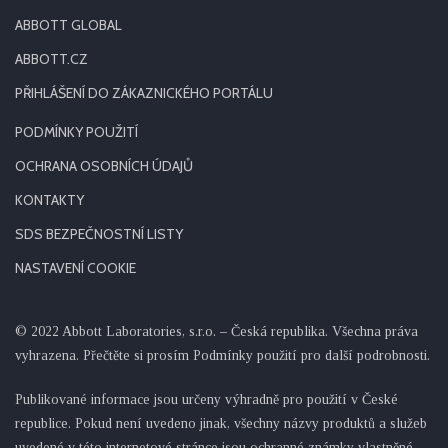
ABBOTT GLOBAL
ABBOTT.CZ
PŘIHLÁŠENÍ DO ZÁKAZNICKÉHO PORTÁLU
PODMÍNKY POUŽITÍ
OCHRANA OSOBNÍCH ÚDAJŮ
KONTAKTY
SDS BEZPEČNOSTNÍ LISTY
NASTAVENÍ COOKIE
© 2022 Abbott Laboratories, s.r.o. – Česká republika. Všechna práva
vyhrazena. Přečtěte si prosím Podmínky použití pro další podrobnosti.
Publikované informace jsou určeny výhradně pro použití v České
republice. Pokud není uvedeno jinak, všechny názvy produktů a služeb
uvedené v této internetové stránce jsou ochranné známky vlastněné