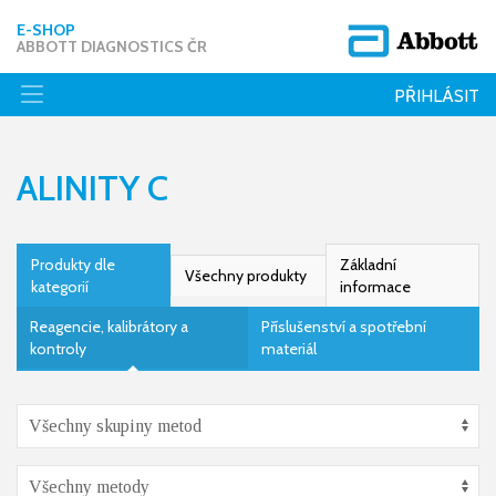
E-SHOP
ABBOTT DIAGNOSTICS ČR
PŘIHLÁSIT
ALINITY C
Produkty dle
Základní
Všechny produkty
kategorií
informace
Reagencie, kalibrátory a
Příslušenství a spotřební
kontroly
materiál