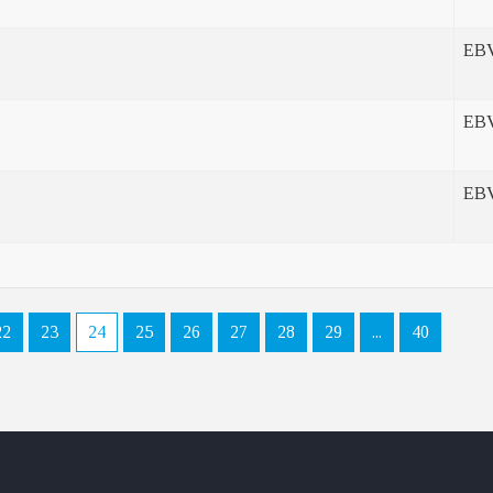
EB
EB
EB
22
23
24
25
26
27
28
29
...
40