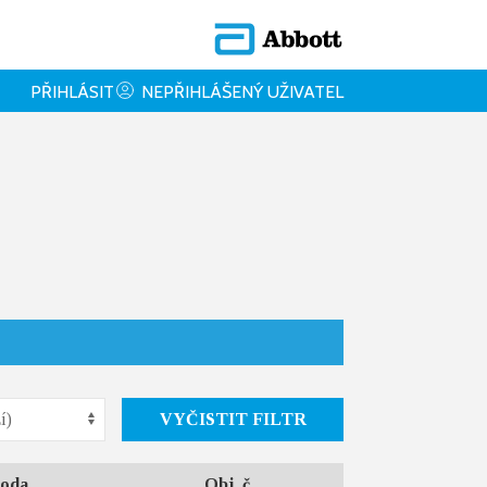
PŘIHLÁSIT
NEPŘIHLÁŠENÝ UŽIVATEL
VYČISTIT FILTR
oda
Obj. č.