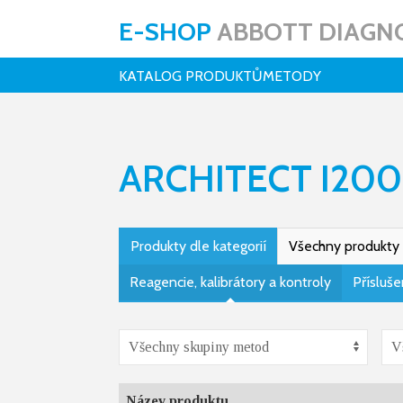
E-SHOP
ABBOTT DIAGNO
KATALOG PRODUKTŮ
METODY
ARCHITECT I20
Produkty dle kategorií
Všechny produkty
Reagencie, kalibrátory a kontroly
Přísluše
Název produktu