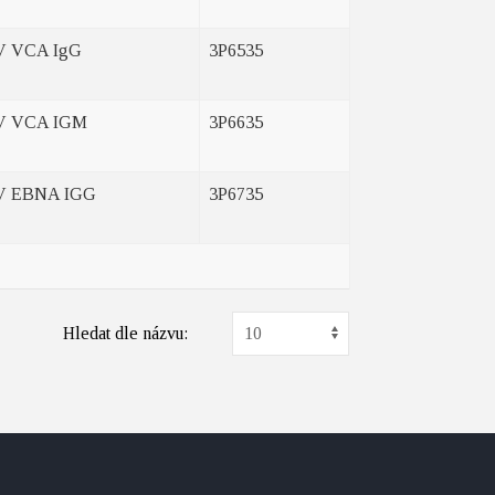
V VCA IgG
3P6535
V VCA IGM
3P6635
V EBNA IGG
3P6735
Hledat dle názvu: