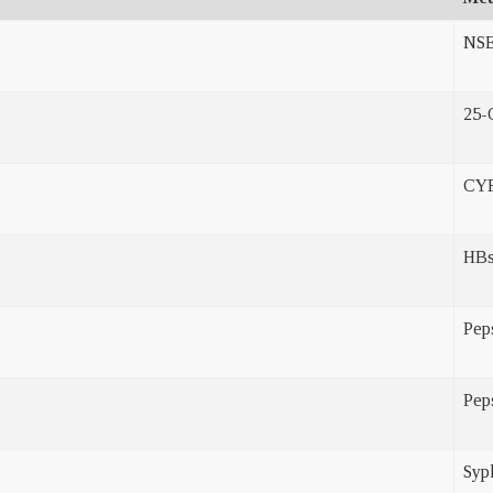
NS
25-
CYF
HB
Pep
Pep
Syp