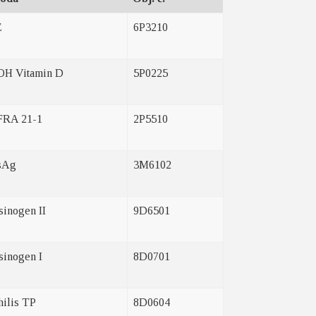
E
6P3210
OH Vitamin D
5P0225
RA 21-1
2P5510
sAg
3M6102
sinogen II
9D6501
sinogen I
8D0701
hilis TP
8D0604