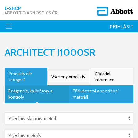
E-SHOP
ABBOTT DIAGNOSTICS ČR
PŘIHLÁSIT
ARCHITECT I1000SR
Produkty dle
Základní
Všechny produkty
kategorií
informace
Reagencie, kalibrátory a
Příslušenství a spotřební
kontroly
materiál