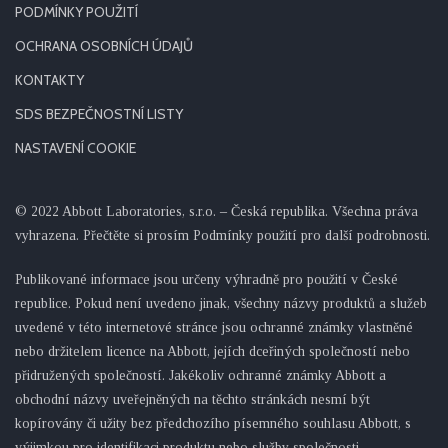
PODMÍNKY POUŽITÍ
OCHRANA OSOBNÍCH ÚDAJŮ
KONTAKTY
SDS BEZPEČNOSTNÍ LISTY
NASTAVENÍ COOKIE
© 2022 Abbott Laboratories, s.r.o. – Česká republika. Všechna práva
vyhrazena. Přečtěte si prosím Podmínky použití pro další podrobnosti.
Publikované informace jsou určeny výhradně pro použití v České
republice. Pokud není uvedeno jinak, všechny názvy produktů a služeb
uvedené v této internetové stránce jsou ochranné známky vlastněné
nebo držitelem licence na Abbott, jejích dceřiných společností nebo
přidružených společností. Jakékoliv ochranné známky Abbott a
obchodní názvy uveřejněných na těchto stránkách nesmí být
kopírovány či užity bez předchozího písemného souhlasu Abbott, s
výjimkou pro identifikaci produktu nebo služby společnosti.