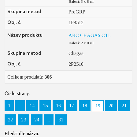
Balení: 3 x 8 ml
Skupina metod
ProGRP
Obj. č.
1P4512
Název produktu
ARC CHAGAS CTL
Balení: 2 x 8 ml
Skupina metod
Chagas
Obj. č.
2P2510
Celkem produktů:
306
Číslo strany:
1
...
14
15
16
17
18
19
20
21
22
23
24
...
31
Hledat dle názvu: