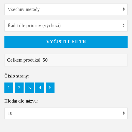
VYČISTIT FILTR
Celkem produktů:
50
Číslo strany:
1
2
3
4
5
Hledat dle názvu: