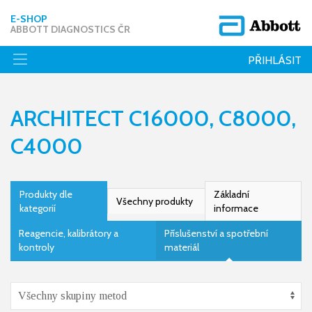
E-SHOP
ABBOTT DIAGNOSTICS ČR
PŘIHLÁSIT
ARCHITECT C16000, C8000,
C4000
Produkty dle
Základní
Všechny produkty
kategorií
informace
Reagencie, kalibrátory a
Příslušenství a spotřební
kontroly
materiál