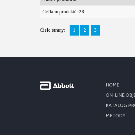
Celkem produktů:
28
Číslo strany:
1
2
3
HOME
ON-LINE OB
KATALOG P
METODY