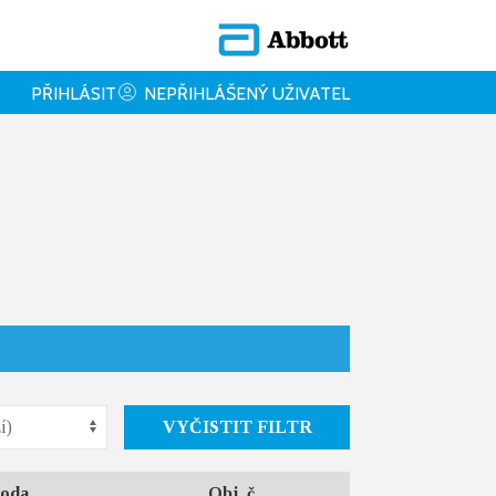
PŘIHLÁSIT
NEPŘIHLÁŠENÝ UŽIVATEL
VYČISTIT FILTR
oda
Obj. č.