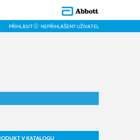
PŘIHLÁSIT
NEPŘIHLÁŠENÝ UŽIVATEL
RODUKT V KATALOGU