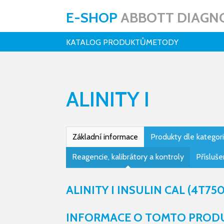
E-SHOP
ABBOTT DIAGNO
KATALOG PRODUKTŮ
METODY
ALINITY I
Základní informace
Produkty dle kategori
Reagencie, kalibrátory a kontroly
Přísluše
ALINITY I INSULIN CAL (4T750
INFORMACE O TOMTO PROD