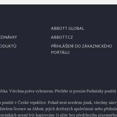
ABBOTT GLOBAL
JEDNÁVKY
ABBOTT.CZ
RODUKTŮ
PŘIHLÁŠENÍ DO ZÁKAZNICKÉHO
PORTÁLU
blika. Všechna práva vyhrazena. Přečtěte si prosím Podmínky použití 
 použití v České republice. Pokud není uvedeno jinak, všechny názvy
žitelem licence na Abbott, jejích dceřiných společností nebo přidru
 stránkách nesmí být kopírovány či užity bez předchozího písemného 