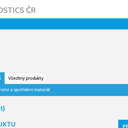
STICS ČR
í
Všechny produkty
nství a spotřební materiál
1)
UKTU
P