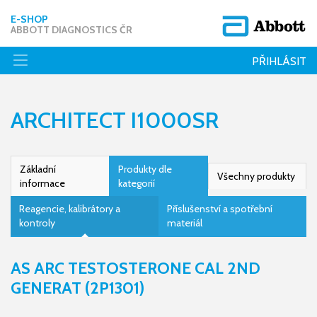
E-SHOP
ABBOTT DIAGNOSTICS ČR
PŘIHLÁSIT
ARCHITECT I1000SR
Základní
Produkty dle
Všechny produkty
informace
kategorií
Reagencie, kalibrátory a
Příslušenství a spotřební
kontroly
materiál
AS ARC TESTOSTERONE CAL 2ND
GENERAT (2P1301)