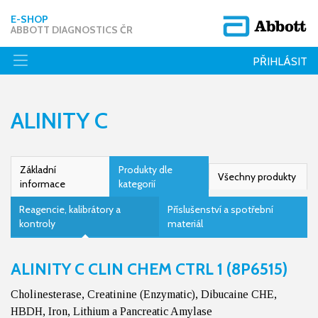
E-SHOP
ABBOTT DIAGNOSTICS ČR
PŘIHLÁSIT
ALINITY C
Základní
Produkty dle
Všechny produkty
informace
kategorií
Reagencie, kalibrátory a
Příslušenství a spotřební
kontroly
materiál
ALINITY C CLIN CHEM CTRL 1 (8P6515)
Cholinesterase, Creatinine (Enzymatic), Dibucaine CHE,
HBDH, Iron, Lithium a Pancreatic Amylase