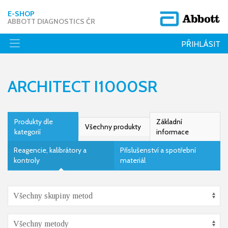
E-SHOP
ABBOTT DIAGNOSTICS ČR
PŘIHLÁSIT
ARCHITECT I1000SR
Produkty dle
Základní
Všechny produkty
kategorií
informace
Reagencie, kalibrátory a
Příslušenství a spotřební
kontroly
materiál