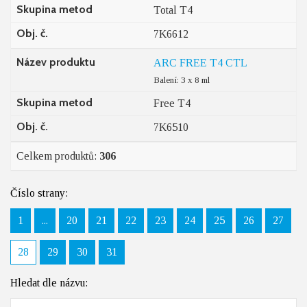
Skupina metod
Total T4
Obj. č.
7K6612
Název produktu
ARC FREE T4 CTL
Balení: 3 x 8 ml
Skupina metod
Free T4
Obj. č.
7K6510
Celkem produktů:
306
Číslo strany:
1
...
20
21
22
23
24
25
26
27
28
29
30
31
Hledat dle názvu: