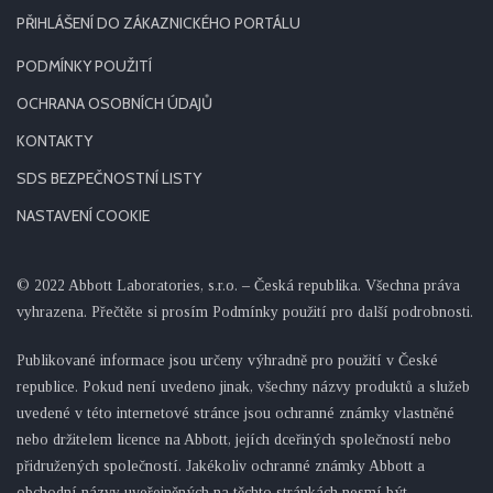
PŘIHLÁŠENÍ DO ZÁKAZNICKÉHO PORTÁLU
PODMÍNKY POUŽITÍ
OCHRANA OSOBNÍCH ÚDAJŮ
KONTAKTY
SDS BEZPEČNOSTNÍ LISTY
NASTAVENÍ COOKIE
© 2022 Abbott Laboratories, s.r.o. – Česká republika. Všechna práva
vyhrazena. Přečtěte si prosím Podmínky použití pro další podrobnosti.
Publikované informace jsou určeny výhradně pro použití v České
republice. Pokud není uvedeno jinak, všechny názvy produktů a služeb
uvedené v této internetové stránce jsou ochranné známky vlastněné
nebo držitelem licence na Abbott, jejích dceřiných společností nebo
přidružených společností. Jakékoliv ochranné známky Abbott a
obchodní názvy uveřejněných na těchto stránkách nesmí být