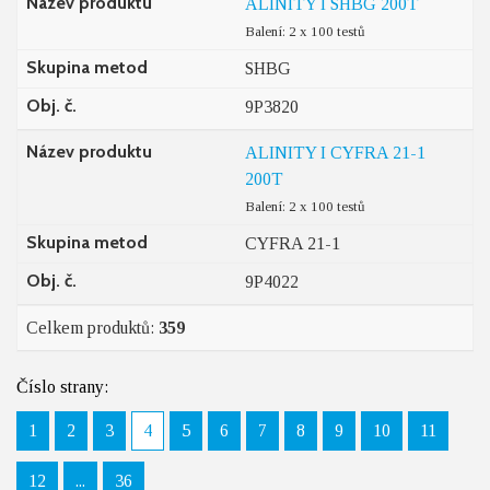
Název produktu
ALINITY I SHBG 200T
Balení: 2 x 100 testů
Skupina metod
SHBG
Obj. č.
9P3820
Název produktu
ALINITY I CYFRA 21-1
200T
Balení: 2 x 100 testů
Skupina metod
CYFRA 21-1
Obj. č.
9P4022
Celkem produktů:
359
Číslo strany:
1
2
3
4
5
6
7
8
9
10
11
12
...
36