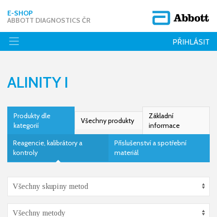
E-SHOP
ABBOTT DIAGNOSTICS ČR
PŘIHLÁSIT
ALINITY I
Produkty dle
Základní
Všechny produkty
kategorií
informace
Reagencie, kalibrátory a
Příslušenství a spotřební
kontroly
materiál