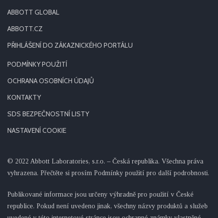
ABBOTT GLOBAL
ABBOTT.CZ
PŘIHLÁŠENÍ DO ZÁKAZNICKÉHO PORTÁLU
PODMÍNKY POUŽITÍ
OCHRANA OSOBNÍCH ÚDAJŮ
KONTAKTY
SDS BEZPEČNOSTNÍ LISTY
NASTAVENÍ COOKIE
© 2022 Abbott Laboratories, s.r.o. – Česká republika. Všechna práva
vyhrazena. Přečtěte si prosím Podmínky použití pro další podrobnosti.
Publikované informace jsou určeny výhradně pro použití v České
republice. Pokud není uvedeno jinak, všechny názvy produktů a služeb
uvedené v této internetové stránce jsou ochranné známky vlastněné