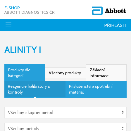
E-SHOP
ABBOTT DIAGNOSTICS ČR
PŘIHLÁSIT
ALINITY I
Produkty dle
Základní
Všechny produkty
kategorií
informace
Reagencie, kalibrátory a
Příslušenství a spotřební
kontroly
materiál