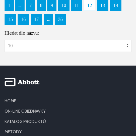
1
...
7
8
9
10
11
12
13
14
15
16
17
...
36
Hledat dle názvu:
HOME
ON-LINE OBJEDNÁVKY
KATALOG PRODUKTŮ
METODY