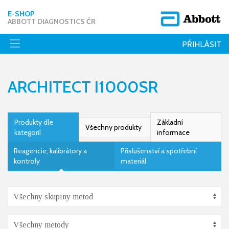
E-SHOP
ABBOTT DIAGNOSTICS ČR
PŘIHLÁSIT
ARCHITECT I1000SR
Produkty dle
Základní
Všechny produkty
kategorií
informace
Reagencie, kalibrátory a
Příslušenství a spotřební
kontroly
materiál