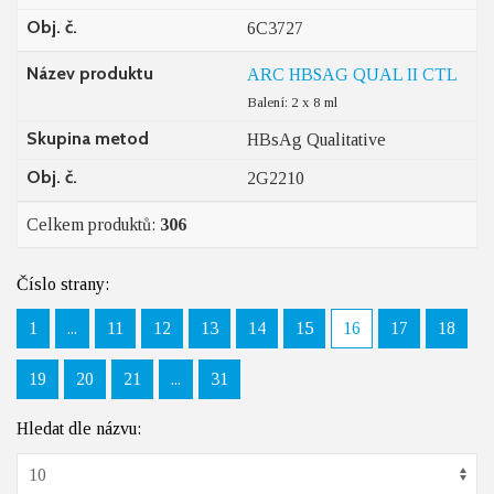
Obj. č.
6C3727
Název produktu
ARC HBSAG QUAL II CTL
Balení: 2 x 8 ml
Skupina metod
HBsAg Qualitative
Obj. č.
2G2210
Celkem produktů:
306
Číslo strany:
1
...
11
12
13
14
15
16
17
18
19
20
21
...
31
Hledat dle názvu: