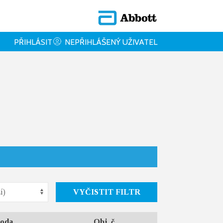
PŘIHLÁSIT
NEPŘIHLÁŠENÝ UŽIVATEL
VYČISTIT FILTR
oda
Obj. č.