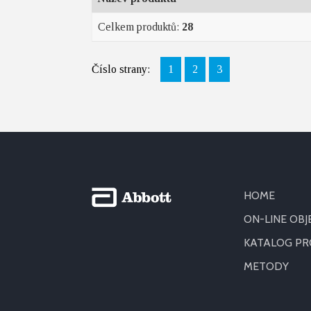
Celkem produktů:
28
Číslo strany:
1
2
3
HOME
ON-LINE OB
KATALOG P
METODY