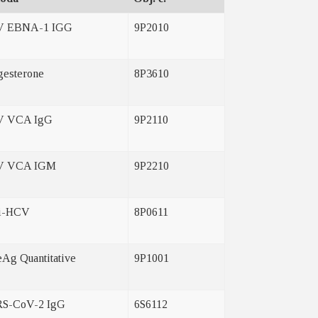
V EBNA-1 IGG
9P2010
gesterone
8P3610
V VCA IgG
9P2110
V VCA IGM
9P2210
i-HCV
8P0611
Ag Quantitative
9P1001
S-CoV-2 IgG
6S6112