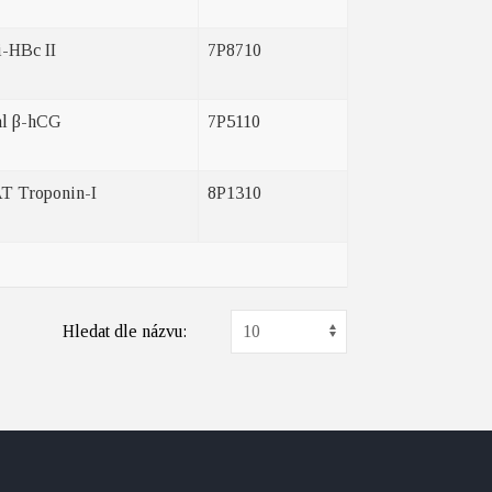
i-HBc II
7P8710
al β-hCG
7P5110
T Troponin-I
8P1310
Hledat dle názvu: