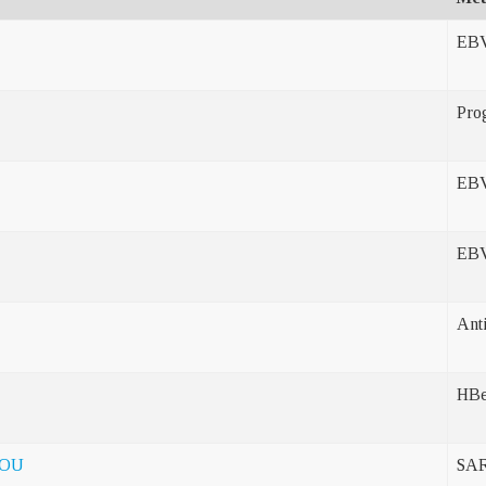
EB
Pro
EB
EB
Ant
HBe
 OU
SAR