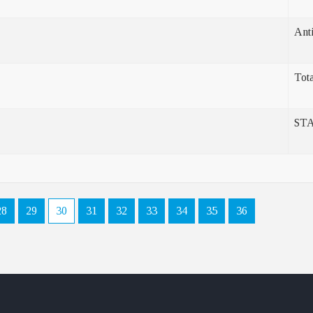
Ant
Tot
STA
28
29
30
31
32
33
34
35
36