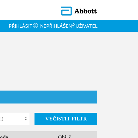
PŘIHLÁSIT
NEPŘIHLÁŠENÝ UŽIVATEL
VYČISTIT FILTR
oda
Obj. č.