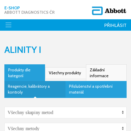
E-SHOP
ABBOTT DIAGNOSTICS ČR
PŘIHLÁSIT
ALINITY I
Produkty dle
Základní
Všechny produkty
kategorií
informace
Reagencie, kalibrátory a
Příslušenství a spotřební
kontroly
materiál