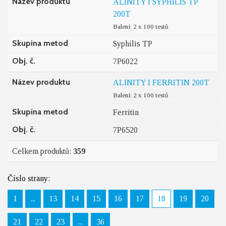
Název produktu
ALINITY I SYPHILIS TP
200T
Balení: 2 x 100 testů
Skupina metod
Syphilis TP
Obj. č.
7P6022
Název produktu
ALINITY I FERRITIN 200T
Balení: 2 x 100 testů
Skupina metod
Ferritin
Obj. č.
7P6520
Celkem produktů:
359
Číslo strany:
1
...
13
14
15
16
17
18
19
20
21
22
23
...
36