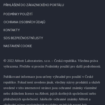
PŘIHLÁŠENÍ DO ZÁKAZNICKÉHO PORTÁLU
PODMÍNKY POUŽITÍ
OCHRANA OSOBNÍCH ÚDAJŮ
KONTAKTY
SDS BEZPEČNOSTNÍ LISTY
NASTAVENÍ COOKIE
© 2022 Abbott Laboratories, s.r.o. – Česká republika. Všechna práva
vyhrazena. Přečtěte si prosím Podmínky použití pro další podrobnosti.
Publikované informace jsou určeny výhradně pro použití v České
republice. Pokud není uvedeno jinak, všechny názvy produktů a služeb
uvedené v této internetové stránce jsou ochranné známky vlastněné
nebo držitelem licence na Abbott, jejích dceřiných společností nebo
přidružených společností. Jakékoliv ochranné známky Abbott a
obchodní názvy uveřejněných na těchto stránkách nesmí být